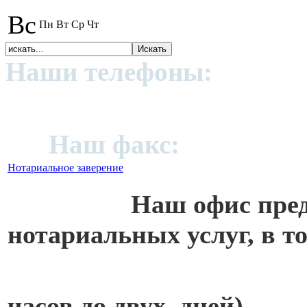
Вс
Пн
Вт
Ср
Чт
Наши телефоны:
+972 (0
91;
Наш факс:
+972 (09)
Нотариальное заверение
Наш офис предоста
нотариальных услуг, в т
часов до двух
дней)